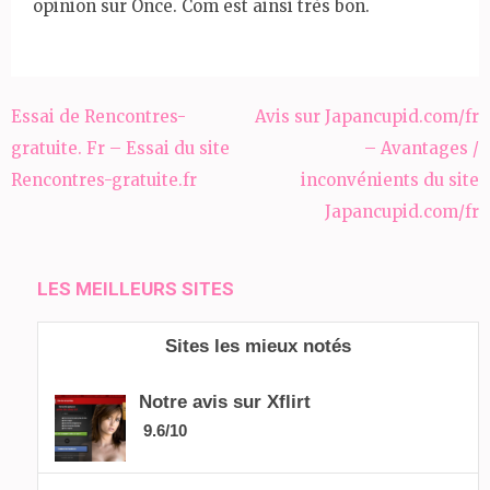
opinion sur Once. Com est ainsi très bon.
Navigation
Essai de Rencontres-
Avis sur Japancupid.com/fr
de
gratuite. Fr – Essai du site
– Avantages /
l’article
Rencontres-gratuite.fr
inconvénients du site
Japancupid.com/fr
LES MEILLEURS SITES
Sites les mieux notés
Notre avis sur Xflirt
9.6/10