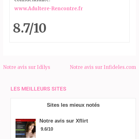
www.Adultere-Rencontre.fr
8.7/10
Navigation
Notre avis sur Idilys
Notre avis sur Infideles.com
de
l’article
LES MEILLEURS SITES
Sites les mieux notés
Notre avis sur Xflirt
9.6/10